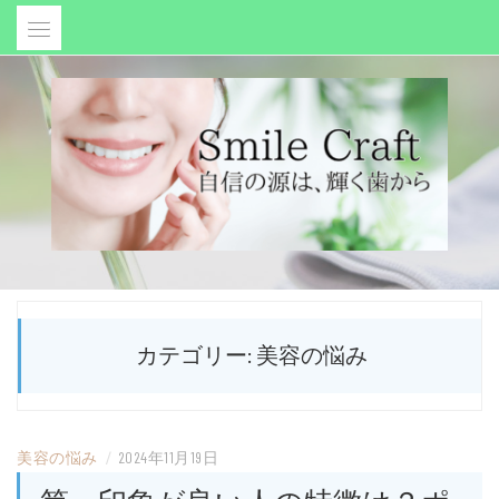
Skip
to
content
SMILE CRAFT
自信の源は、輝く歯から
カテゴリー:
美容の悩み
美容の悩み
/
2024年11月19日